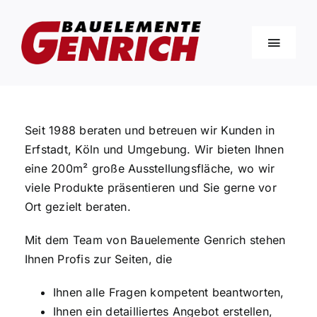
Zum
Inhalt
springen
Toggle
Naviga
Home
Seit 1988 beraten und betreuen wir Kunden in
Produkte
Erfstadt, Köln und Umgebung. Wir bieten Ihnen
eine 200m² große Ausstellungsfläche, wo wir
viele Produkte präsentieren und Sie gerne vor
Über Uns
Ort gezielt beraten.
Tipps und Tricks
Mit dem Team von Bauelemente Genrich stehen
Ihnen Profis zur Seiten, die
Kontakt
Ihnen alle Fragen kompetent beantworten,
Ihnen ein detailliertes Angebot erstellen,